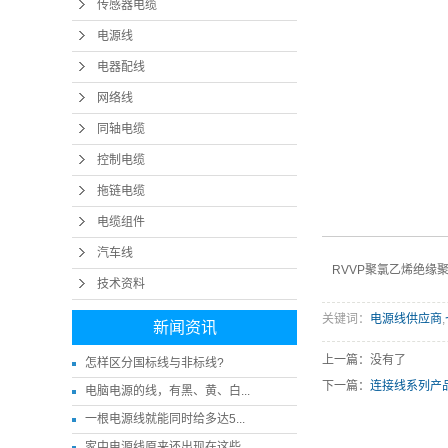
传感器电缆
电源线
电器配线
网络线
同轴电缆
控制电缆
拖链电缆
电缆组件
汽车线
RVVP聚氯乙烯绝缘
技术资料
关键词：
电源线供应商
,
新闻资讯
上一篇：没有了
怎样区分国标线与非标线?
下一篇：
连接线系列产
电脑电源的线，有黑、黄、白...
一根电源线就能同时给多达5...
家中电源线原来还出现在这些...