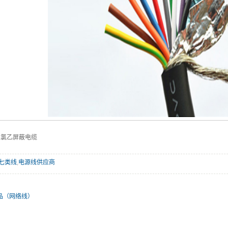
聚氯乙屏蔽电缆
七类线
,
电源线供应商
品（网络线）