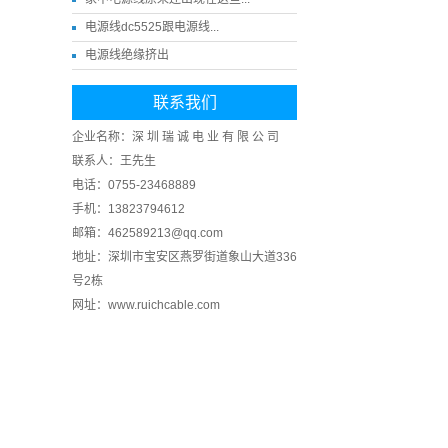
电源线dc5525跟电源线...
电源线绝缘挤出
联系我们
企业名称：深 圳 瑞 诚 电 业 有 限 公 司
联系人：王先生
电话：0755-23468889
手机：13823794612
邮箱：462589213@qq.com
地址：深圳市宝安区燕罗街道象山大道336
号2栋
网址：www.ruichcable.com