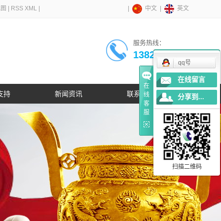
地图
|
RSS
XML
|
|
|
中文
英文
服务热线：
13823794612
qq号
在线留言
在
支持
新闻资讯
联系我们
线
分享到...
客
服
扫描二维码